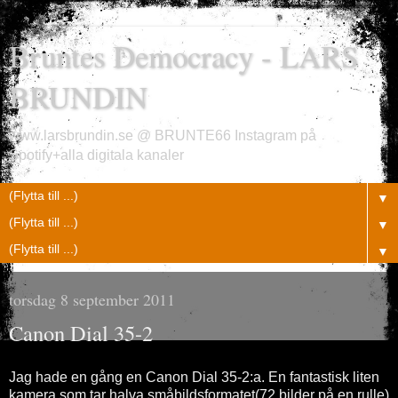
Bruntes Democracy - LARS
BRUNDIN
www.larsbrundin.se @ BRUNTE66 Instagram på
Spotify+alla digitala kanaler
▼
▼
▼
torsdag 8 september 2011
Canon Dial 35-2
Jag hade en gång en Canon Dial 35-2:a. En fantastisk liten
kamera som tar halva småbildsformatet(72 bilder på en rulle)