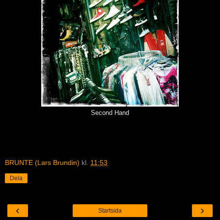
Second Hand
BRUNTE (Lars Brundin)
kl.
11:53
Dela
‹
›
Startsida