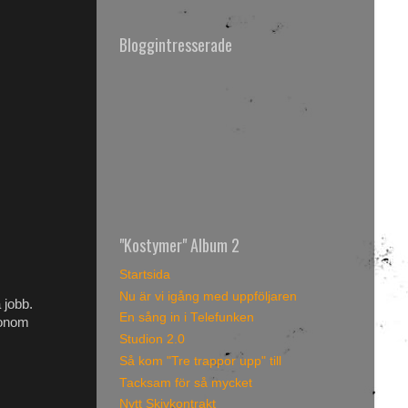
Bloggintresserade
"Kostymer" Album 2
Startsida
Nu är vi igång med uppföljaren
 jobb.
En sång in i Telefunken
honom
Studion 2.0
Så kom "Tre trappor upp" till
Tacksam för så mycket
Nytt Skivkontrakt