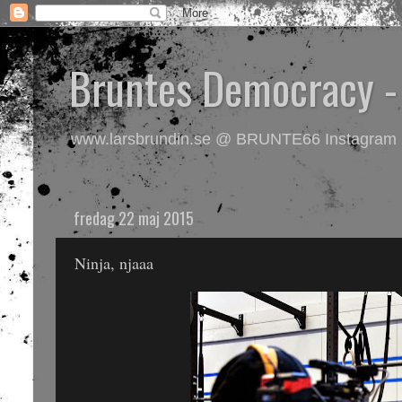
Bruntes Democracy 
www.larsbrundin.se @ BRUNTE66 Instagram på 
fredag 22 maj 2015
Ninja, njaaa