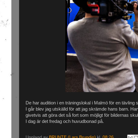
De har audition i en träningslokal i Malmö för en tävling
I går blev jag utskälld för att jag skrämde hans barn. H
givetvis att göra det så fort som möjligt för bildernas skul
I dag är det fredag och huvudbonad på.
Upplagd av
BRUNTE (Lars Brundin)
kl.
08:26