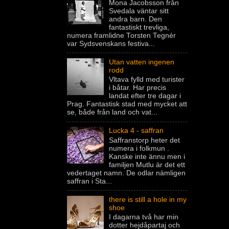
Mona Jacobsson från
Svedala väntar sitt
andra barn. Den
fantastiskt trevliga,
numera framlidne Torsten Tegnér
var Sydsvenskans festiva...
Utan vatten ingenen
rodd
Vltava fylld med turister
i båtar. Har precis
landat efter tre dagar i
Prag. Fantastisk stad med mycket att
se, både från land och vat...
Lucka 4 - saffran
Saffranstorp heter det
numera i folkmun .
Kanske inte ännu men i
familjen Mutlu är det ett
vedertaget namn. De odlar nämligen
saffran i Sta...
there is still a hole in my
shoe
I dagarna två har min
dotter hejdåpartaj och